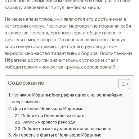
становился Олимпийским чемпионом и семь раз за свою
карьеру завоевывал титул чемпиона мира.
Не менее впечатляющими являются его достижения в
категории амплуа. Челиккол многократно проявлял себя
в качестве тренера, организатора и общественного
деятеля в мире спорта. Он основал свою собственную
спортивную академию, где под его руководством
выросло множество талантливых борцов. Воспитанники
Ибрагима достигли значительных успехов и стали
победителями множества крупных соревнований.
Содержание
Челиккол Ибрагим: биография одного из величайших
спортсменов
Достижения Челиккола Ибрагима
Победы на Олимпийских играх
Запись мирового рекорда
Победы на международных соревнованиях
Интересные факты о Челикколе Ибрагиме