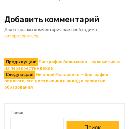
Добавить комментарий
Для отправки комментария вам необходимо
авторизоваться
.
Навигация
Предыдущая:
Биография Зелимхана – пулеметчика
на перекрестке веков
по
Следующая:
Николай Макаренко — биография
педагога, его достижения и вклад в развитие
записям
образования
Поиск
Поиск