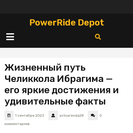
Перейти
к
содержимому
PowerRide Depot
Кнопка
Открыть
Жизненный путь
Челиккола Ибрагима —
его яркие достижения и
удивительные факты
1 сентября 2023
avtoarenda28
0
комментариев