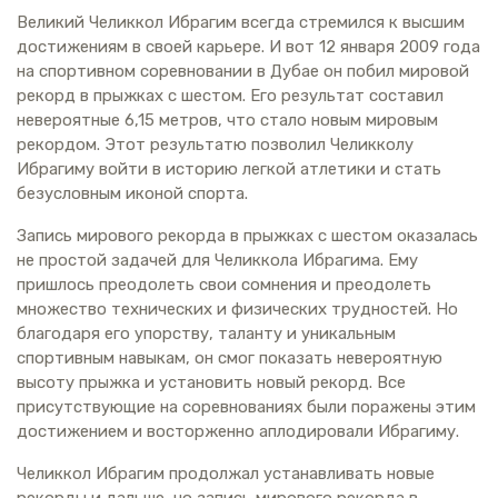
Великий Челиккол Ибрагим всегда стремился к высшим
достижениям в своей карьере. И вот 12 января 2009 года
на спортивном соревновании в Дубае он побил мировой
рекорд в прыжках с шестом. Его результат составил
невероятные 6,15 метров, что стало новым мировым
рекордом. Этот результатю позволил Челикколу
Ибрагиму войти в историю легкой атлетики и стать
безусловным иконой спорта.
Запись мирового рекорда в прыжках с шестом оказалась
не простой задачей для Челиккола Ибрагима. Ему
пришлось преодолеть свои сомнения и преодолеть
множество технических и физических трудностей. Но
благодаря его упорству, таланту и уникальным
спортивным навыкам, он смог показать невероятную
высоту прыжка и установить новый рекорд. Все
присутствующие на соревнованиях были поражены этим
достижением и восторженно аплодировали Ибрагиму.
Челиккол Ибрагим продолжал устанавливать новые
рекорды и дальше, но запись мирового рекорда в