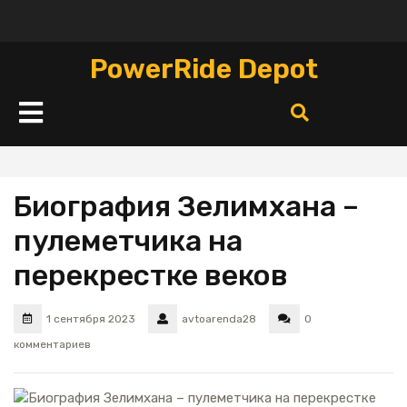
Перейти
к
содержимому
PowerRide Depot
Кнопка
Открыть
Биография Зелимхана –
пулеметчика на
перекрестке веков
1 сентября 2023
avtoarenda28
0
комментариев