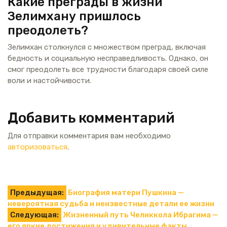
Какие преграды в жизни
Зелимхану пришлось
преодолеть?
Зелимхан столкнулся с множеством преград, включая
бедность и социальную несправедливость. Однако, он
смог преодолеть все трудности благодаря своей силе
воли и настойчивости.
Добавить комментарий
Для отправки комментария вам необходимо
авторизоваться
.
Навигация
Предыдущая:
Биография матери Пушкина —
невероятная судьба и неизвестные детали ее жизни
по
Следующая:
Жизненный путь Челиккола Ибрагима —
его яркие достижения и удивительные факты