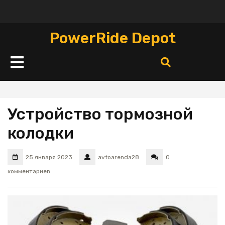
Перейти
к
содержимому
PowerRide Depot
Кнопка
Открыть
Устройство тормозной
колодки
25 января 2023
avtoarenda28
0
комментариев