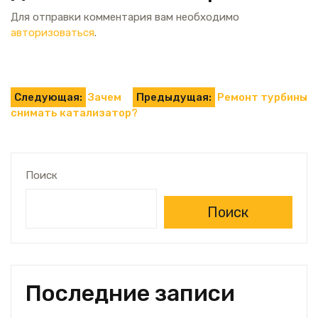
Для отправки комментария вам необходимо
авторизоваться
.
Навигация
Следующая:
Зачем
Предыдущая:
Ремонт турбины
снимать катализатор?
по
записям
Поиск
Поиск
Последние записи