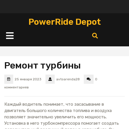
Перейти
к
содержимому
PowerRide Depot
Кнопка
Открыть
Ремонт турбины
25 января 2023
avtoarenda28
0
комментариев
Каждый водитель понимает, что засасывание в
двигатель большого количества топлива и воздуха
позволяет значительно увеличить его мощность.
Установка в него турбокомпрессора помогает создать