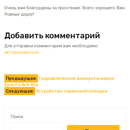
Очень вам благодарны за прочтение. Всего хорошего Вам.
Ровных дорог!
Добавить комментарий
Для отправки комментария вам необходимо
авторизоваться
.
Навигация
Предыдущая:
Гидравлические домкраты марки
Epont и Avk-line
по
Следующая:
Устройство тормозной колодки
записям
Поиск