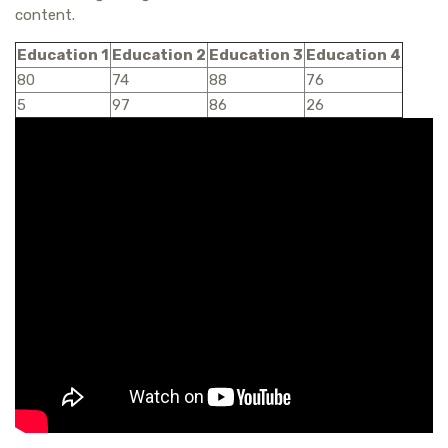
content.
Education 1
Education 2
Education 3
Education 4
80
74
88
76
5
97
86
26