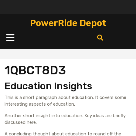
Перейти
к
содержимому
PowerRide Depot
Кнопка
Открыть
1QBCT8D3
Education Insights
This is a short paragraph about education. It covers some
interesting aspects of education.
Another short insight into education. Key ideas are briefly
discussed here.
A concluding thought about education to round off the