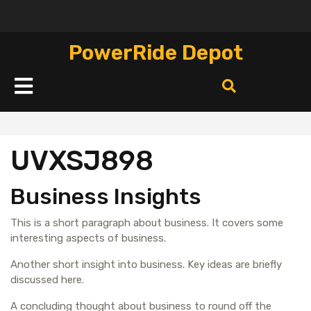
Перейти
к
содержимому
PowerRide Depot
Кнопка
Открыть
UVXSJ898
Business Insights
This is a short paragraph about business. It covers some
interesting aspects of business.
Another short insight into business. Key ideas are briefly
discussed here.
A concluding thought about business to round off the