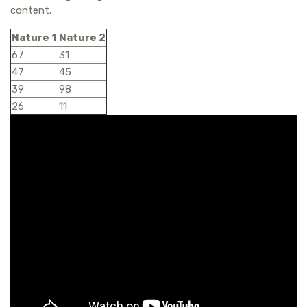
content.
Nature 1
Nature 2
67
31
47
45
39
98
26
11