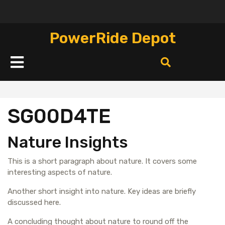
Перейти
к
содержимому
PowerRide Depot
Кнопка
Открыть
SG00D4TE
Nature Insights
This is a short paragraph about nature. It covers some
interesting aspects of nature.
Another short insight into nature. Key ideas are briefly
discussed here.
A concluding thought about nature to round off the