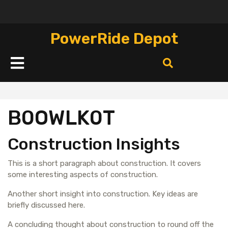
Перейти
к
содержимому
PowerRide Depot
Кнопка
Открыть
B0OWLK0T
Construction Insights
This is a short paragraph about construction. It covers
some interesting aspects of construction.
Another short insight into construction. Key ideas are
briefly discussed here.
A concluding thought about construction to round off the