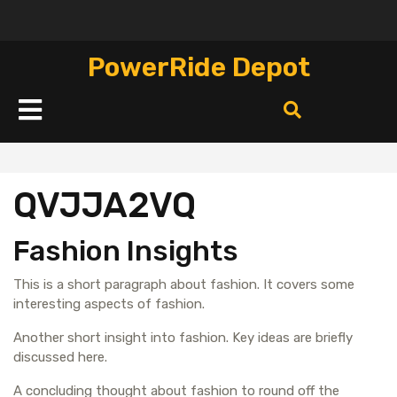
Перейти
к
содержимому
PowerRide Depot
Кнопка
Открыть
QVJJA2VQ
Fashion Insights
This is a short paragraph about fashion. It covers some
interesting aspects of fashion.
Another short insight into fashion. Key ideas are briefly
discussed here.
A concluding thought about fashion to round off the