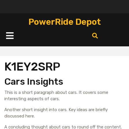
Перейти
к
содержимому
PowerRide Depot
Кнопка
Открыть
K1EY2SRP
Cars Insights
This is a short paragraph about cars. It covers some
interesting aspects of cars.
Another short insight into cars. Key ideas are briefly
discussed here.
A concluding thought about cars to round off the content.