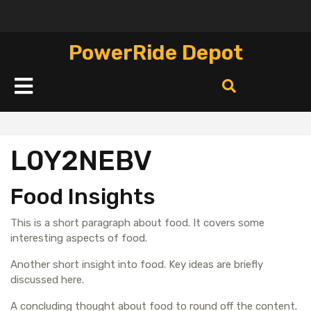
Перейти
к
содержимому
PowerRide Depot
Кнопка
Открыть
L0Y2NEBV
Food Insights
This is a short paragraph about food. It covers some
interesting aspects of food.
Another short insight into food. Key ideas are briefly
discussed here.
A concluding thought about food to round off the content.