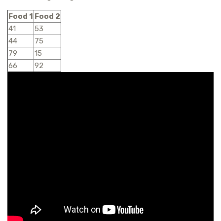
Food 1
Food 2
41
53
44
75
79
15
66
92