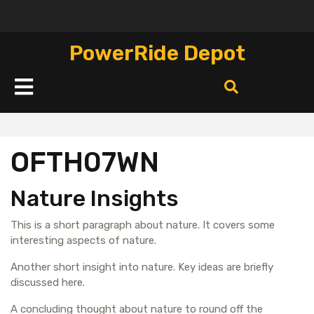
Перейти
к
содержимому
PowerRide Depot
Кнопка
Открыть
OFTH07WN
Nature Insights
This is a short paragraph about nature. It covers some
interesting aspects of nature.
Another short insight into nature. Key ideas are briefly
discussed here.
A concluding thought about nature to round off the