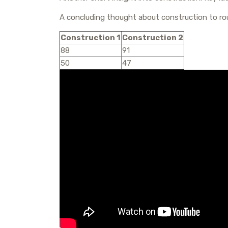
р
a
l
A concluding thought about construction to ro
а
m
a
в
Construction 1
Construction 2
s
88
91
и
s
50
47
т
n
ь
i
k
i