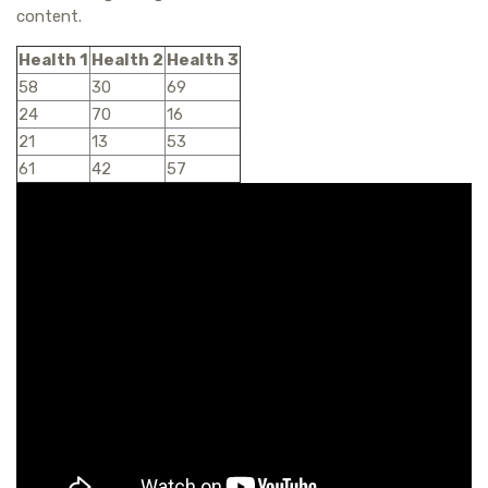
content.
Health 1
Health 2
Health 3
58
30
69
24
70
16
21
13
53
61
42
57