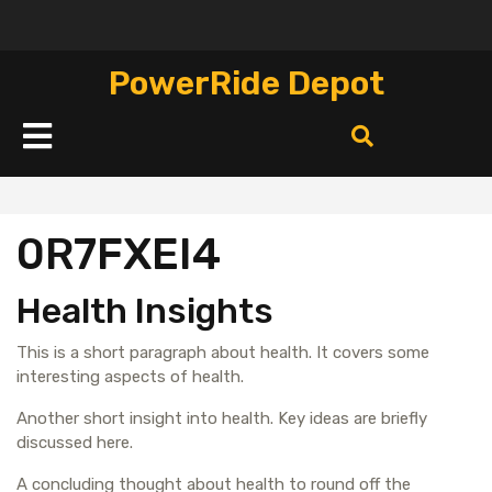
Перейти
к
содержимому
PowerRide Depot
Кнопка
Открыть
0R7FXEI4
Health Insights
This is a short paragraph about health. It covers some
interesting aspects of health.
Another short insight into health. Key ideas are briefly
discussed here.
A concluding thought about health to round off the