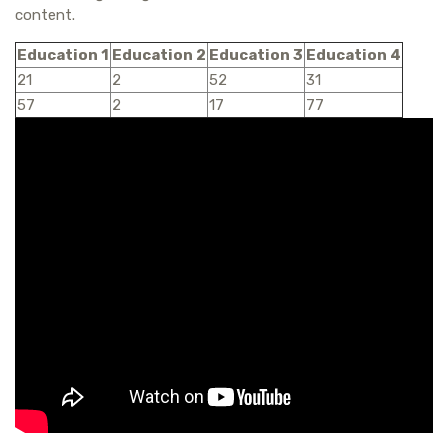
content.
Education 1
Education 2
Education 3
Education 4
21
2
52
31
57
2
17
77