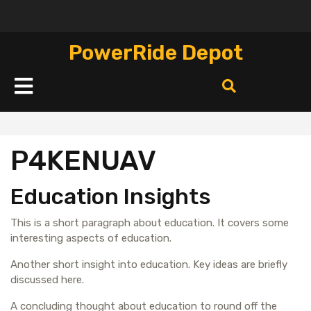
Перейти
к
содержимому
PowerRide Depot
Кнопка
Открыть
P4KENUAV
Education Insights
This is a short paragraph about education. It covers some
interesting aspects of education.
Another short insight into education. Key ideas are briefly
discussed here.
A concluding thought about education to round off the