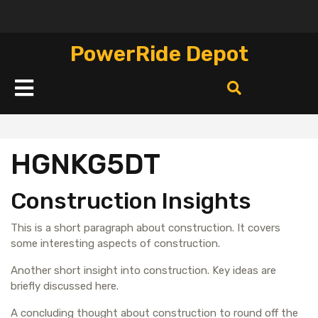
Перейти
к
содержимому
PowerRide Depot
Кнопка
Открыть
HGNKG5DT
Construction Insights
This is a short paragraph about construction. It covers
some interesting aspects of construction.
Another short insight into construction. Key ideas are
briefly discussed here.
A concluding thought about construction to round off the