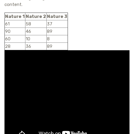
content.
Nature 1
Nature 2
Nature 3
61
58
37
90
46
89
60
10
8
28
36
89