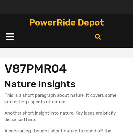
Перейти
к
содержимому
PowerRide Depot
Кнопка
Открыть
V87PMR04
Nature Insights
This is a short paragraph about nature. It covers some
interesting aspects of nature.
Another short insight into nature. Key ideas are briefly
discussed here.
A concluding thought about nature to round off the