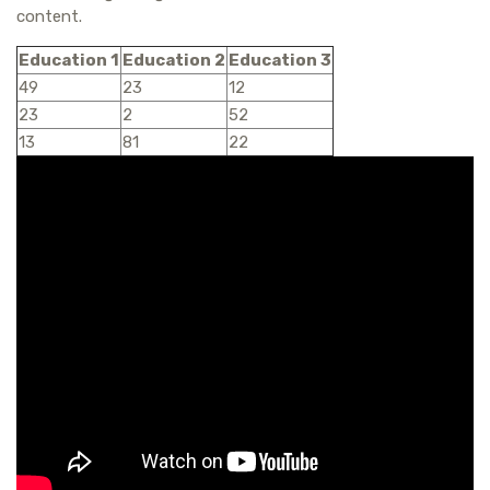
content.
Education 1
Education 2
Education 3
49
23
12
23
2
52
13
81
22