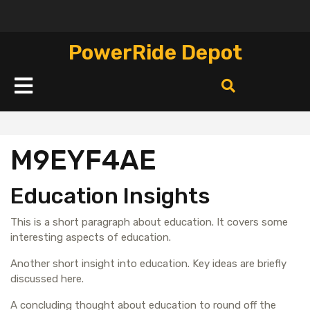
Перейти
к
содержимому
PowerRide Depot
Кнопка
Открыть
M9EYF4AE
Education Insights
This is a short paragraph about education. It covers some
interesting aspects of education.
Another short insight into education. Key ideas are briefly
discussed here.
A concluding thought about education to round off the