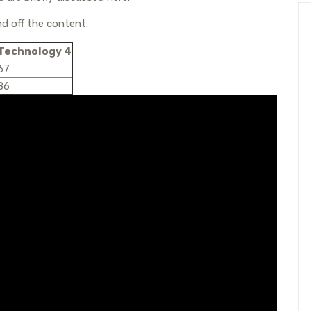
d off the content.
Technology 4
67
86