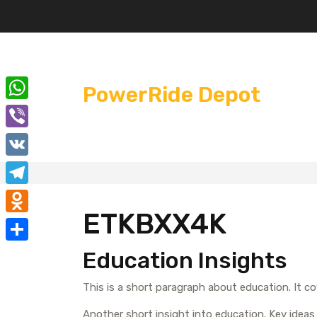
Перейти
к
содержимому
PowerRide Depot
W
h
V
a
i
V
t
b
K
T
s
e
ETKBXX4K
e
A
O
r
l
p
d
О
Education Insights
e
p
n
т
g
This is a short paragraph about education. It c
o
п
r
k
Another short insight into education. Key ideas 