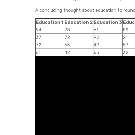
р
a
l
A concluding thought about education to round
а
m
a
в
Education 1
Education 2
Education 3
Educ
s
94
78
61
89
и
s
37
72
92
21
т
72
65
49
57
n
ь
61
42
65
32
i
k
i