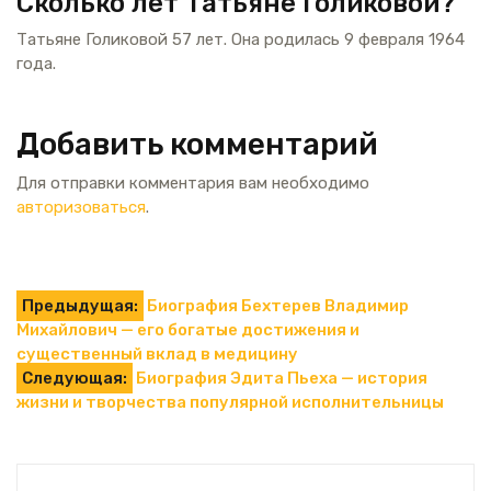
Сколько лет Татьяне Голиковой?
Татьяне Голиковой 57 лет. Она родилась 9 февраля 1964
года.
Добавить комментарий
Для отправки комментария вам необходимо
авторизоваться
.
Навигация
Предыдущая:
Биография Бехтерев Владимир
Михайлович — его богатые достижения и
по
существенный вклад в медицину
Следующая:
Биография Эдита Пьеха — история
записям
жизни и творчества популярной исполнительницы