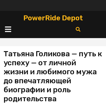
Перейти
к
содержимому
PowerRide Depot
Кнопка
Открыть
Татьяна Голикова — путь к
успеху — от личной
жизни и любимого мужа
до впечатляющей
биографии и роль
родительства