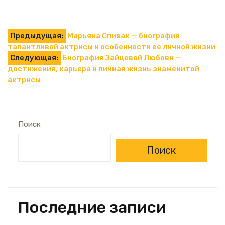
Навигация
Предыдущая:
Марьяна Спивак — биография
талантливой актрисы и особенности ее личной жизни
по
Следующая:
Биография Зайцевой Любови —
достижения, карьера и личная жизнь знаменитой
записям
актрисы
Поиск
Поиск
Последние записи