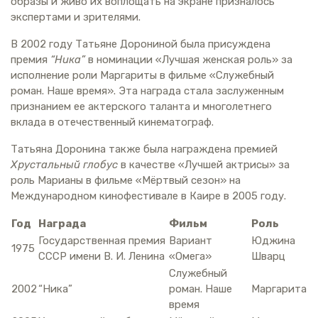
образы и живо их воплощать на экране призналось
экспертами и зрителями.
В 2002 году Татьяне Дорониной была присуждена
премия
“Ника”
в номинации «Лучшая женская роль» за
исполнение роли Маргариты в фильме «Служебный
роман. Наше время». Эта награда стала заслуженным
признанием ее актерского таланта и многолетнего
вклада в отечественный кинематограф.
Татьяна Доронина также была награждена премией
Хрустальный глобус
в качестве «Лучшей актрисы» за
роль Марианы в фильме «Мёртвый сезон» на
Международном кинофестивале в Каире в 2005 году.
Год
Награда
Фильм
Роль
Государственная премия
Вариант
Юджина
1975
СССР имени В. И. Ленина
«Омега»
Шварц
Служебный
2002
“Ника”
роман. Наше
Маргарита
время