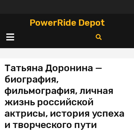
Перейти
к
содержимому
PowerRide Depot
Кнопка
Открыть
Татьяна Доронина —
биография,
фильмография, личная
жизнь российской
актрисы, история успеха
и творческого пути