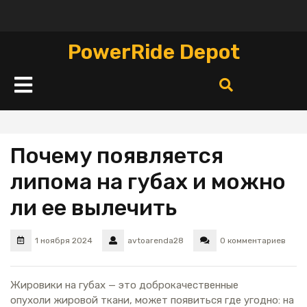
Перейти
к
содержимому
PowerRide Depot
Кнопка
Открыть
Почему появляется
липома на губах и можно
ли ее вылечить
1 ноября 2024
avtoarenda28
0 комментариев
Жировики на губах — это доброкачественные
опухоли жировой ткани, может появиться где угодно: на