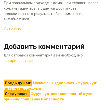
При правильном подходе к домашней терапии, после
консультации врача удается достигнуть
положительного результата без применения
антибиотиков.
Источник
Добавить комментарий
Для отправки комментария вам необходимо
авторизоваться
.
Навигация
Предыдущая:
Можно ли выдавливать фурункул:
правила процедуры
по
Следующая:
Фурункул, локализованный в ухе:
причины появления и опасность
записям