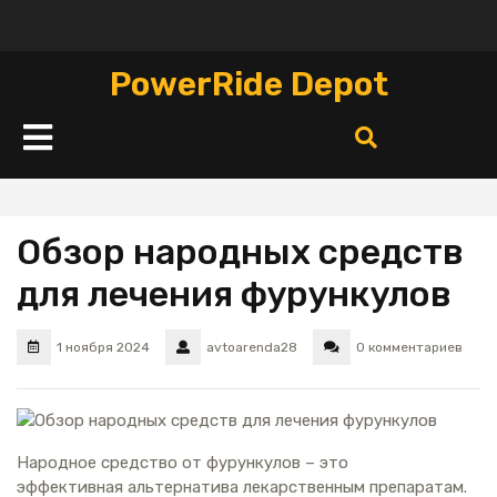
Перейти
к
содержимому
PowerRide Depot
Кнопка
Открыть
Обзор народных средств
для лечения фурункулов
1 ноября 2024
avtoarenda28
0 комментариев
Народное средство от фурункулов – это
эффективная альтернатива лекарственным препаратам.