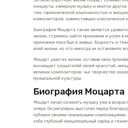
За свою короткую жизнь Моцарт сочинил бол
концерты, камерную музыку и многое другое
тем, гармонической изысканностью и эмоцио
композиторов, совместивших классическое 
Биография Моцарта также является удивител
жизни, стремясь найти признание и успех в м
признания пока был в живых. Бедность и тя
всей жизни, но это никогда не остановило ег
Моцарт ушел из жизни, оставив свои произве
восхищает слушателей своей красотой, эмоц
великих композиторов, чье творчество оказ
музыкальной культуры.
Биография Моцарта
Моцарт начал сочинять музыку уже в возраст
опера. Он регулярно выступал перед благор
публики своими гениальными композициями. Е
себе глубокий эмоциональный заряд и техни