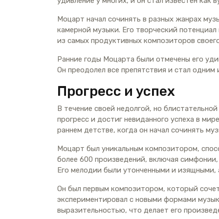
удивление у многих, и он стал известен как 
Моцарт начал сочинять в разных жанрах муз
камерной музыки. Его творческий потенциал 
из самых продуктивных композиторов своего
Ранние годы Моцарта были отмечены его уд
Он преодолел все препятствия и стал одним
Прогресс и успех
В течение своей недолгой, но блистательно
прогресс и достиг невиданного успеха в мире
раннем детстве, когда он начал сочинять муз
Моцарт был уникальным композитором, спосо
более 600 произведений, включая симфонии,
Его мелодии были утонченными и изящными, 
Он был первым композитором, который сочет
экспериментировал с новыми формами музыки
выразительностью, что делает его произве