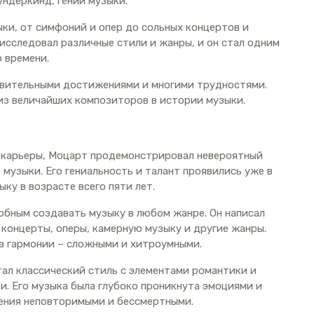
вундеркинд, гений музыки.
ыки, от симфоний и опер до сольных концертов и
исследовал различные стили и жанры, и он стал одним
 времени.
ивительными достижениями и многими трудностями.
 из величайших композиторов в истории музыки.
й карьеры, Моцарт продемонстрировал невероятный
 музыки. Его гениальность и талант проявились уже в
ыку в возрасте всего пяти лет.
бным создавать музыку в любом жанре. Он написал
 концерты, оперы, камерную музыку и другие жанры.
а гармонии – сложными и хитроумными.
ал классический стиль с элементами романтики и
. Его музыка была глубоко проникнута эмоциями и
дения неповторимыми и бессмертными.