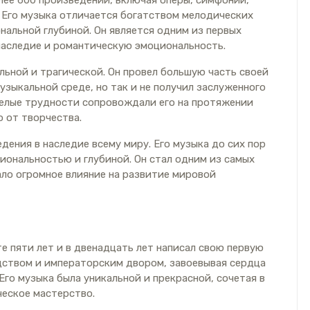
ее 600 произведений, включая оперы, симфонии,
. Его музыка отличается богатством мелодических
нальной глубиной. Он является одним из первых
наследие и романтическую эмоциональность.
ьной и трагической. Он провел большую часть своей
узыкальной среде, но так и не получил заслуженного
желые трудности сопровождали его на протяжении
о от творчества.
дения в наследие всему миру. Его музыка до сих пор
иональностью и глубиной. Он стал одним из самых
ало огромное влияние на развитие мировой
е пяти лет и в двенадцать лет написал свою первую
одством и императорским двором, завоевывая сердца
го музыка была уникальной и прекрасной, сочетая в
ческое мастерство.