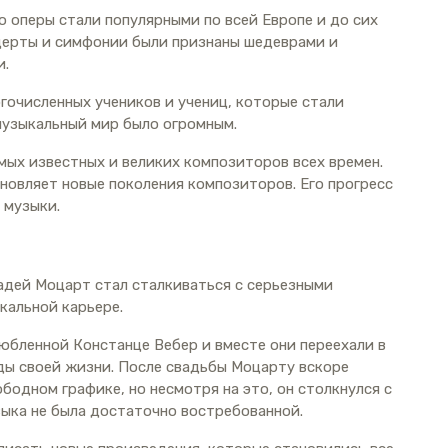
го оперы стали популярными по всей Европе и до сих
нцерты и симфонии были признаны шедеврами и
и.
гочисленных учеников и учениц, которые стали
музыкальный мир было огромным.
ых известных и великих композиторов всех времен.
новляет новые поколения композиторов. Его прогресс
 музыки.
адей Моцарт стал сталкиваться с серьезными
кальной карьере.
юбленной Констанце Вебер и вместе они переехали в
ды своей жизни. После свадьбы Моцарту вскоре
одном графике, но несмотря на это, он столкнулся с
зыка не была достаточно востребованной.