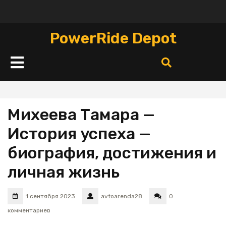
Перейти
к
содержимому
PowerRide Depot
Кнопка
Открыть
Михеева Тамара —
История успеха —
биография, достижения и
личная жизнь
1 сентября 2023
avtoarenda28
0
комментариев