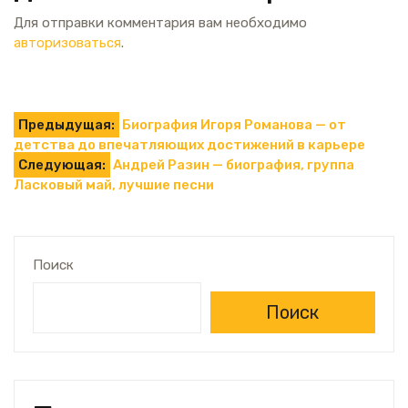
Для отправки комментария вам необходимо
авторизоваться
.
Навигация
Предыдущая:
Биография Игоря Романова — от
детства до впечатляющих достижений в карьере
по
Следующая:
Андрей Разин — биография, группа
Ласковый май, лучшие песни
записям
Поиск
Поиск