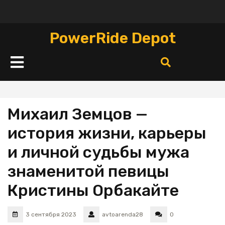
Перейти
к
содержимому
PowerRide Depot
Кнопка
Открыть
Михаил Земцов —
история жизни, карьеры
и личной судьбы мужа
знаменитой певицы
Кристины Орбакайте
3 сентября 2023
avtoarenda28
0