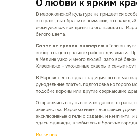
О любви к ярким кр
В марокканской культуре не придается особ
в стране, вы обратите внимание, что каждый
жемчужина», как принято его называть, Марр
белого цвета.
Совет от тревел-эксперта:
«Если вы путе
выбирать центральные районы для жилья. Пр
в Медине узко и много людей, зато всё близк
Хивернаже – ухоженные скверы и самые крут
В Марокко есть одна традиция: во время св
рукодельные платья, подготовка которого мо
подобие короны или другие сверкающие дра
Отправляясь в путь в неизведанные страны, 
знакомства. Марокко имеет все шансы удиви
эксклюзивные отели с садами, и кемпинги, и
здесь однажды, влюбитесь в броские города
Источник