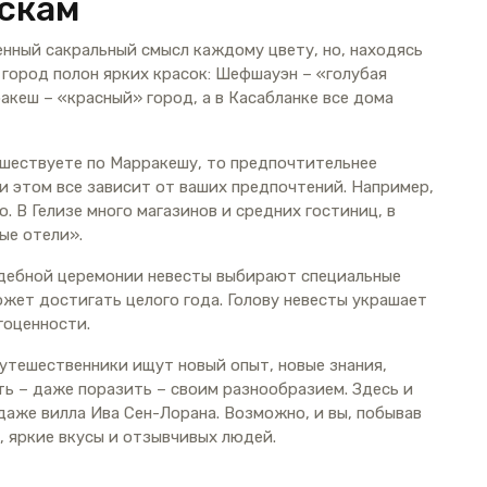
аскам
енный сакральный смысл каждому цвету, но, находясь
 город полон ярких красок: Шефшауэн – «голубая
акеш – «красный» город, а в Касабланке все дома
шествуете по Марракешу, то предпочтительнее
и этом все зависит от ваших предпочтений. Например,
о. В Гелизе много магазинов и средних гостиниц, в
ые отели».
адебной церемонии невесты выбирают специальные
жет достигать целого года. Голову невесты украшает
гоценности.
путешественники ищут новый опыт, новые знания,
ть – даже поразить – своим разнообразием. Здесь и
 даже вилла Ива Сен-Лорана. Возможно, и вы, побывав
, яркие вкусы и отзывчивых людей.