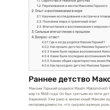
Сиротство и тяжелое детство
Переживания и мечты Максима Горького
Опыт и воспоминания в море
Научные исследования и встречи в плав
Познание мира и граничный опыт
Впечатления и воспоминания о морских 
Сильные впечатления о прошлом
Вопрос-ответ:
Где и когда родился Максим Горький?
Как прошло детство Максима Горького?
Какие были первые воспоминания Макс
Какие были последние воспоминания М
Какова общая характеристика жизни Ма
Как проходило детство Максима Горько
Раннее детство Мак
Максим Горький родился Maxím Maksimóvich 
марта 1868 года. Он был третьим из пяти де
Кашкиной. Уже рано в жизни юный Максим ощ
несправедливости, что сыграло важную роль