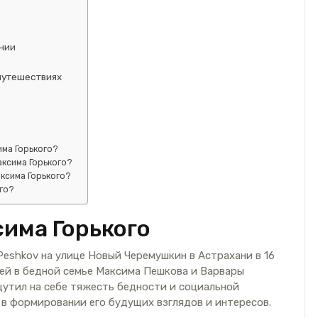
ании
путешествиях
има Горького?
аксима Горького?
ксима Горького?
го?
сима Горького
Peshkov на улице Новый Черемушкин в Астрахани в 16
тей в бедной семье Максима Пешкова и Варвары
утил на себе тяжесть бедности и социальной
 в формировании его будущих взглядов и интересов.