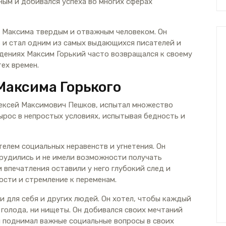
ным и добивался успеха во многих сферах
 Максима твердым и отважным человеком. Он
 и стал одним из самых выдающихся писателей и
едениях Максим Горький часто возвращался к своему
ех времен.
Максима Горького
лексей Максимович Пешков, испытал множество
ырос в непростых условиях, испытывая бедность и
елем социальных неравенств и угнетения. Он
трудились и не имели возможности получать
 впечатления оставили у него глубокий след и
ости и стремление к переменам.
и для себя и других людей. Он хотел, чтобы каждый
голода, ни нищеты. Он добивался своих мечтаний
и поднимал важные социальные вопросы в своих