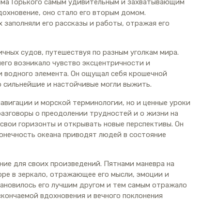
има Горького самым удивительным и захватывающим
дохновение, оно стало его вторым домом.
 заполняли его рассказы и работы, отражая его
ичных судов, путешествуя по разным уголкам мира.
 него возникало чувство эксцентричности и
 водного элемента. Он ощущал себя крошечной
о сильнейшие и настойчивые могли выжить.
авигации и морской терминологии, но и ценные уроки
разговоры о преодолении трудностей и о жизни на
свои горизонты и открывать новые перспективы. Он
конечность океана приводят людей в состояние
ние для своих произведений. Пятнами маневра на
оре в зеркало, отражающее его мысли, эмоции и
тановилось его лучшим другом и тем самым отражало
скончаемой вдохновения и вечного поклонения