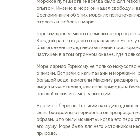
Морское путешествие всегда было для Макс
опытом. Именно в море он нашел свободу и в
Воспоминания об этих морских приключениях
страсть и любовь к морю.
Горький провел много времени на борту разл
Каждый раз, когда он отправлялся в море, у
благоговения перед необъятными просторами
частицей в этом огромном океане, где тольк
Море дарило Горькому не только искусство н
о жизни. Встречи с капитанами и моряками, 
большой воде, помогали Максиму расширять 
видел и чувствовал, как сила природы и бес
расслабления и самореализации.
Вдали от берегов, Горький находил вдохнове
фоне бескрайнего горизонта он превращал м
образы. Это были моменты, когда его перо с
его душу. Море было для него источником не
природе.