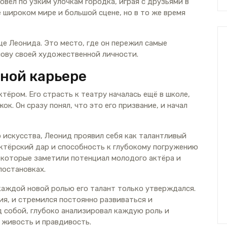
вёл по узким улочкам городка, играя с друзьями в
е широком мире и большой сцене, но в то же время
е Леонида. Это место, где он пережил самые
ову своей художественной личности.
ной карьере
тёром. Его страсть к театру началась ещё в школе,
ок. Он сразу понял, что это его призвание, и начал
 искусства, Леонид проявил себя как талантливый
ктёрский дар и способность к глубокому погружению
, которые заметили потенциал молодого актёра и
постановках.
каждой новой ролью его талант только утверждался.
хия, и стремился постоянно развиваться и
д собой, глубоко анализировал каждую роль и
 живость и правдивость.