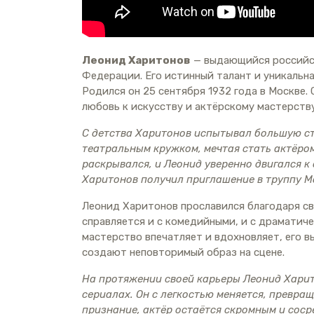
Леонид Харитонов
— выдающийся российск
Федерации. Его истинный талант и уникальн
Родился он 25 сентября 1932 года в Москве.
любовь к искусству и актёрскому мастерству
С детства Харитонов испытывал большую стр
театральным кружком, мечтая стать актёром
раскрывался, и Леонид уверенно двигался к
Харитонов получил приглашение в труппу Мо
Леонид Харитонов прославился благодаря св
справляется и с комедийными, и с драматиче
мастерство впечатляет и вдохновляет, его в
создают неповторимый образ на сцене.
На протяжении своей карьеры Леонид Харит
сериалах. Он с легкостью меняется, превращ
признание, актёр остаётся скромным и соср