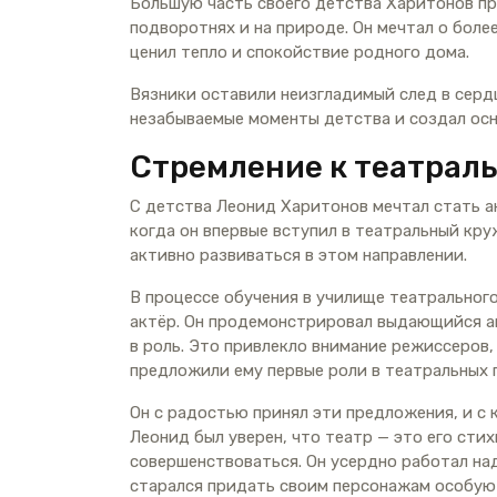
Большую часть своего детства Харитонов про
подворотнях и на природе. Он мечтал о боле
ценил тепло и спокойствие родного дома.
Вязники оставили неизгладимый след в сердц
незабываемые моменты детства и создал осн
Стремление к театраль
С детства Леонид Харитонов мечтал стать ак
когда он впервые вступил в театральный круж
активно развиваться в этом направлении.
В процессе обучения в училище театрального
актёр. Он продемонстрировал выдающийся а
в роль. Это привлекло внимание режиссеров
предложили ему первые роли в театральных 
Он с радостью принял эти предложения, и с 
Леонид был уверен, что театр — это его сти
совершенствоваться. Он усердно работал на
старался придать своим персонажам особую