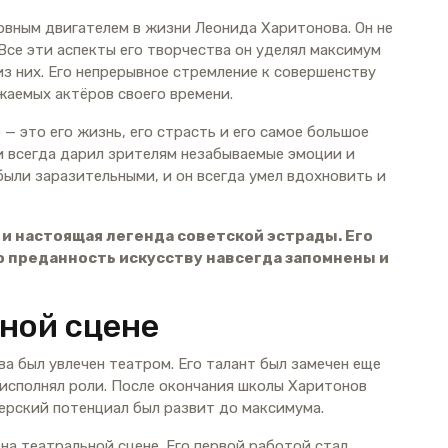
овным двигателем в жизни Леонида Харитонова. Он не
 Все эти аспекты его творчества он уделял максимум
з них. Его непрерывное стремление к совершенству
жаемых актёров своего времени.
— это его жизнь, его страсть и его самое большое
и всегда дарил зрителям незабываемые эмоции и
 были заразительными, и он всегда умел вдохновить и
и настоящая легенда советской эстрады. Его
о преданность искусству навсегда запомнены и
ьной сцене
ва был увлечен театром. Его талант был замечен еще
 исполнял роли. После окончания школы Харитонов
терский потенциал был развит до максимума.
на театральной сцене. Его первой работой стал