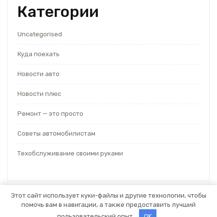
Категории
Uncategorised
Куда поехать
Новости авто
Новости плюс
Ремонт — это просто
Советы автомобилистам
Техобслуживание своими руками
Этот сайт использует куки-файлы и другие технологии, чтобы
помочь вам в навигации, а также предоставить лучший
Тема WordPress для автосервиса
от Themespride
пользовательский опыт.
OK