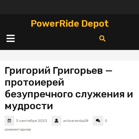
Перейти
к
содержимому
PowerRide Depot
Кнопка
Открыть
Григорий Григорьев —
протоиерей
безупречного служения и
мудрости
3 сентября 2023
avtoarenda28
0
комментариев