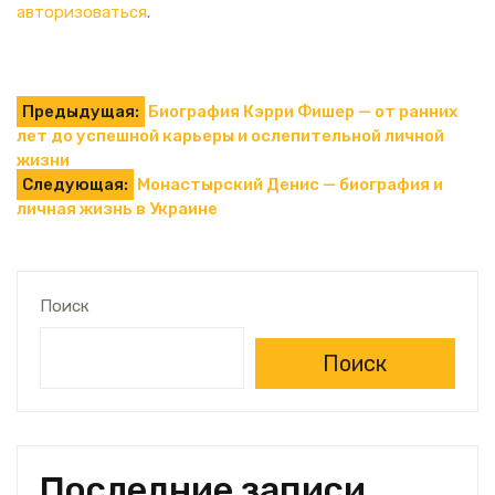
авторизоваться
.
Навигация
Предыдущая:
Биография Кэрри Фишер — от ранних
лет до успешной карьеры и ослепительной личной
по
жизни
Следующая:
Монастырский Денис — биография и
записям
личная жизнь в Украине
Поиск
Поиск
Последние записи