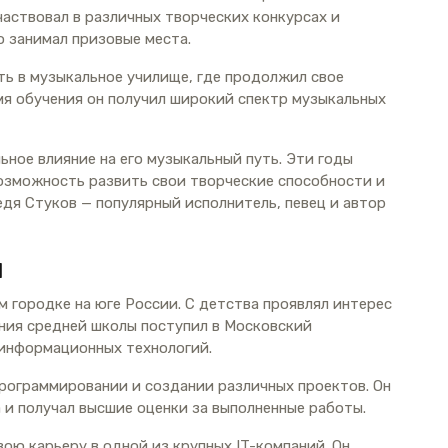
частвовал в различных творческих конкурсах и
о занимал призовые места.
ь в музыкальное училище, где продолжил свое
мя обучения он получил широкий спектр музыкальных
ное влияние на его музыкальный путь. Эти годы
возможность развить свои творческие способности и
дя Стуков — популярный исполнитель, певец и автор
ы
м городке на юге России. С детства проявлял интерес
ания средней школы поступил в Московский
 информационных технологий.
программировании и создании различных проектов. Он
 и получал высшие оценки за выполненные работы.
ою карьеру в одной из крупных IT-компаний. Он