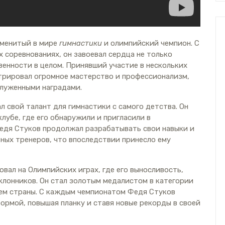
аменитый в мире
гимнастики
и олимпийский чемпион. С
 соревнованиях, он завоевал сердца не только
венности в целом. Принявший участие в нескольких
трировал огромное мастерство и профессионализм,
служенными наградами.
 свой талант для гимнастики с самого детства. Он
лубе, где его обнаружили и пригласили в
едя Стуков продолжал разрабатывать свои навыки и
ных тренеров, что впоследствии принесло ему
вал на Олимпийских играх, где его выносливость,
клонников. Он стал золотым медалистом в категории
роем страны. С каждым чемпионатом Федя Стуков
рмой, повышая планку и ставя новые рекорды в своей