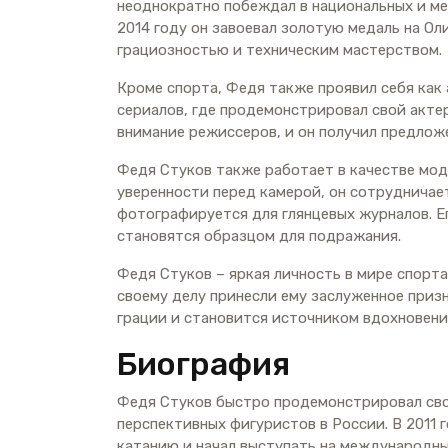
неоднократно побеждал в национальных и м
2014 году он завоевал золотую медаль на Ол
грациозностью и техническим мастерством.
Кроме спорта, Федя также проявил себя как 
сериалов, где продемонстрировал свой актер
внимание режиссеров, и он получил предложе
Федя Стуков также работает в качестве мод
уверенности перед камерой, он сотрудничае
фотографируется для глянцевых журналов. Е
становятся образцом для подражания.
Федя Стуков – яркая личность в мире спорта
своему делу принесли ему заслуженное приз
грации и становится источником вдохновени
Биография
Федя Стуков быстро продемонстрировал сво
перспективных фигуристов в России. В 2011 
катанию и начал выступать на международны