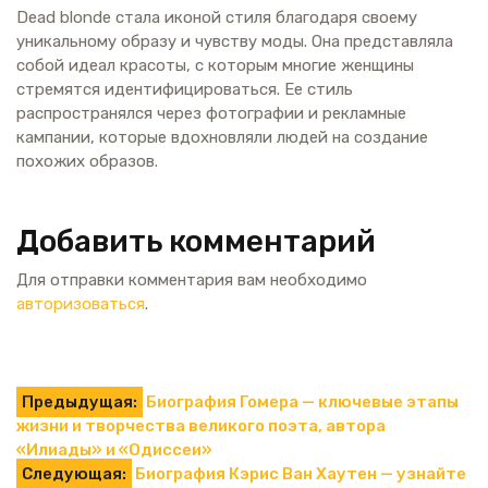
Dead blonde стала иконой стиля благодаря своему
уникальному образу и чувству моды. Она представляла
собой идеал красоты, с которым многие женщины
стремятся идентифицироваться. Ее стиль
распространялся через фотографии и рекламные
кампании, которые вдохновляли людей на создание
похожих образов.
Добавить комментарий
Для отправки комментария вам необходимо
авторизоваться
.
Навигация
Предыдущая:
Биография Гомера — ключевые этапы
жизни и творчества великого поэта, автора
по
«Илиады» и «Одиссеи»
Следующая:
Биография Кэрис Ван Хаутен — узнайте