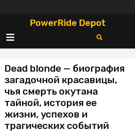
Перейти
к
содержимому
PowerRide Depot
Кнопка
Открыть
Dead blonde — биография
загадочной красавицы,
чья смерть окутана
тайной, история ее
жизни, успехов и
трагических событий