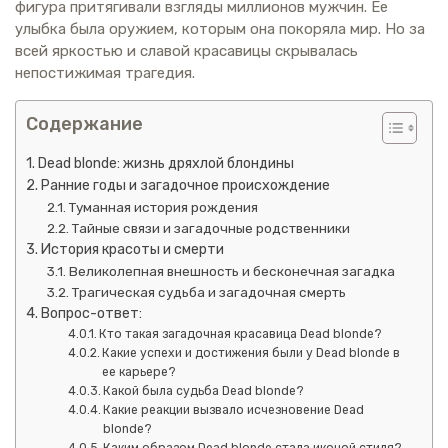
фигура притягивали взгляды миллионов мужчин. Ее
улыбка была оружием, которым она покоряла мир. Но за
всей яркостью и славой красавицы скрывалась
непостижимая трагедия.
Содержание
Dead blonde: жизнь дряхлой блондины
Ранние годы и загадочное происхождение
Туманная история рождения
Тайные связи и загадочные родственники
История красоты и смерти
Великолепная внешность и бесконечная загадка
Трагическая судьба и загадочная смерть
Вопрос-ответ:
Кто такая загадочная красавица Dead blonde?
Какие успехи и достижения были у Dead blonde в
ее карьере?
Какой была судьба Dead blonde?
Какие реакции вызвало исчезновение Dead
blonde?
Каким образом Dead blonde стала иконой стиля?