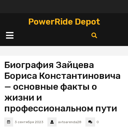
Перейти
к
содержимому
PowerRide Depot
Кнопка
Открыть
Биография Зайцева
Бориса Константиновича
— основные факты о
жизни и
профессиональном пути
3 сентября 2023
avtoarenda28
0