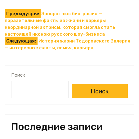
Навигация
Предыдущая:
Заворотнюк биография —
поразительные факты из жизни и карьеры
по
неординарной актрисы, которая смогла стать
настоящей иконою русского шоу-бизнеса
записям
Следующая:
История жизни Тодоровского Валерия
— интересные факты, семья, карьера
Поиск
Поиск
Последние записи