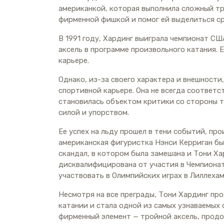
американкой, которая выполнила сложный тро
фирменной фишкой и помог ей выделиться ср
В 1991 году, Хардинг выиграла чемпионат С
аксель в программе произвольного катания. 
карьере.
Однако, из-за своего характера и внешности
спортивной карьере. Она не всегда соответ
становилась объектом критики со стороны т
силой и упорством.
Ее успех на льду прошел в тени событий, пр
американская фигуристка Нэнси Керриган бы
скандал, в котором была замешана и Тони Ха
дисквалифицирована от участия в Чемпиона
участвовать в Олимпийских играх в Лиллехам
Несмотря на все преграды, Тони Хардинг пр
катании и стала одной из самых узнаваемых 
фирменный элемент — тройной аксель, прод