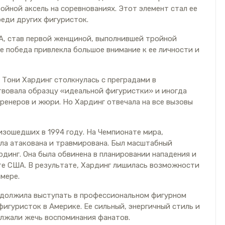
йной аксель на соревнованиях. Этот элемент стал ее
еди других фигуристок.
ША, став первой женщиной, выполнившей тройной
Ее победа привлекла большое внимание к ее личности и
, Тони Хардинг столкнулась с преградами в
ствовала образцу «идеальной фигуристки» и иногда
ренеров и жюри. Но Хардинг отвечала на все вызовы
оизошедших в 1994 году. На Чемпионате мира,
ла атакована и травмирована. Был масштабный
рдинг. Она была обвинена в планировании нападения и
те США. В результате, Хардинг лишилась возможности
мере.
одолжила выступать в профессиональном фигурном
фигуристок в Америке. Ее сильный, энергичный стиль и
олжали жечь воспоминания фанатов.