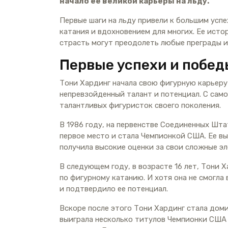
начало ее великой карьеры на льду.
Первые шаги на льду привели к большим успе
катания и вдохновением для многих. Ее исто
страсть могут преодолеть любые преграды и
Первые успехи и побед
Тони Хардинг начала свою фигурную карьеру 
непревзойденный талант и потенциал. С само
талантливых фигуристок своего поколения.
В 1986 году, на первенстве Соединенных Шта
первое место и стала Чемпионкой США. Ее выс
получила высокие оценки за свои сложные э
В следующем году, в возрасте 16 лет, Тони 
по фигурному катанию. И хотя она не смогла
и подтвердило ее потенциал.
Вскоре после этого Тони Хардинг стала дом
выиграла несколько титулов Чемпионки США 