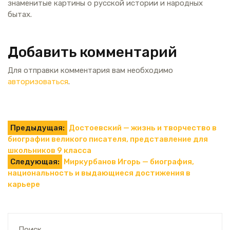
знаменитые картины о русской истории и народных
бытах.
Добавить комментарий
Для отправки комментария вам необходимо
авторизоваться
.
Навигация
Предыдущая:
Достоевский — жизнь и творчество в
биографии великого писателя, представление для
по
школьников 9 класса
Следующая:
Миркурбанов Игорь — биография,
записям
национальность и выдающиеся достижения в
карьере
Поиск