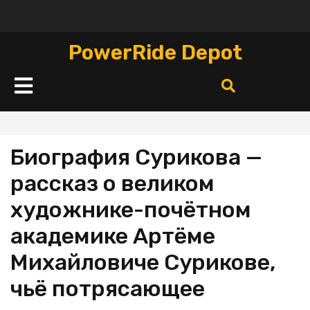
Перейти
к
содержимому
PowerRide Depot
Кнопка
Открыть
Биография Сурикова —
рассказ о великом
художнике-почётном
академике Артёме
Михайловиче Сурикове,
чьё потрясающее