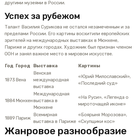
другими музеями в России.
Успех за рубежом
Талант Василия Сурикова не остался незамеченным и за
пределами России. Его картины восхитили европейских
зрителей на международных выставках в Мюнхене,
Париже и других городах. Художник был признан членом
ООН и занял важное место в мировом искусстве.
Год
Город
Выставка
Картины
Венская
«Юрий Милославский»,
1873
Вена
международная
«Последний суд»
выставка
Международная
«На Руси», «Легенда о
1884
Мюнхен
выставка в
мироточащей иконе»
Мюнхене
Всемирная
«Боярыня Морозова»,
1889
Париж
выставка в Париже
«Скупщики кос»
Жанровое разнообразие