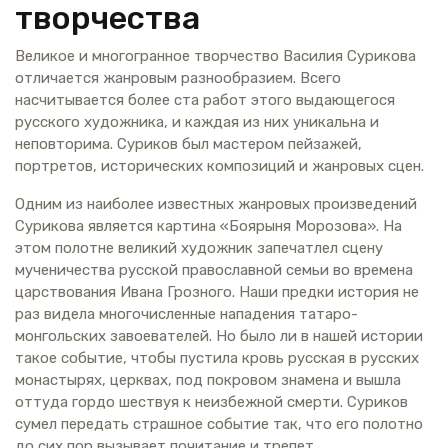
творчества
Великое и многогранное творчество Василия Сурикова
отличается жанровым разнообразием. Всего
насчитывается более ста работ этого выдающегося
русского художника, и каждая из них уникальна и
неповторима. Суриков был мастером пейзажей,
портретов, исторических композиций и жанровых сцен.
Одним из наиболее известных жанровых произведений
Сурикова является картина «Боярыня Морозова». На
этом полотне великий художник запечатлел сцену
мученичества русской православной семьи во времена
царствования Ивана Грозного. Наши предки история не
раз видела многочисленные нападения татаро-
монгольских завоевателей. Но было ли в нашей истории
такое событие, чтобы пустила кровь русская в русских
монастырях, церквах, под покровом знамена и вышла
оттуда гордо шествуя к неизбежной смерти. Суриков
сумел передать страшное событие так, что его полотно
до сих пор вызывает почитание и трепет.