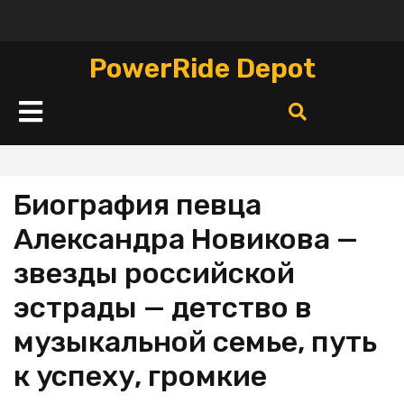
Перейти
к
содержимому
PowerRide Depot
Кнопка
Открыть
Биография певца
Александра Новикова —
звезды российской
эстрады — детство в
музыкальной семье, путь
к успеху, громкие