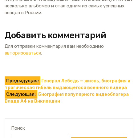
несколько альбомов и стал одним из самых успешных
певцов в России.
Добавить комментарий
Для отправки комментария вам необходимо
авторизоваться
.
Навигация
Предыдущая:
Генерал Лебедь — жизнь, биография и
трагическая гибель выдающегося военного лидера
по
Следующая:
Биография популярного видеоблогера
Влада А4 на Википедии
записям
Поиск