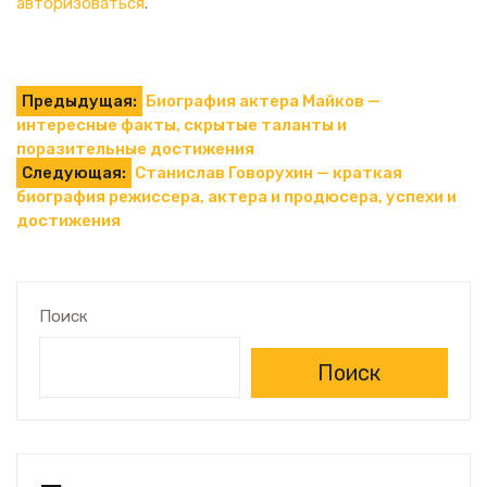
авторизоваться
.
Навигация
Предыдущая:
Биография актера Майков —
интересные факты, скрытые таланты и
по
поразительные достижения
Следующая:
Станислав Говорухин — краткая
записям
биография режиссера, актера и продюсера, успехи и
достижения
Поиск
Поиск