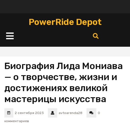
Перейти
к
содержимому
PowerRide Depot
Кнопка
Открыть
Биография Лида Мониава
— о творчестве, жизни и
достижениях великой
мастерицы искусства
2 сентября 2023
avtoarenda28
0
комментариев