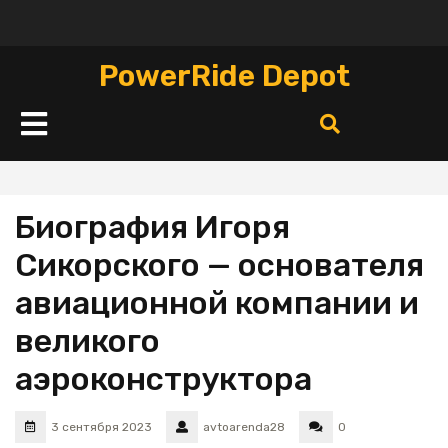
Перейти
к
содержимому
PowerRide Depot
Кнопка
Открыть
Биография Игоря
Сикорского — основателя
авиационной компании и
великого
аэроконструктора
3 сентября 2023
avtoarenda28
0