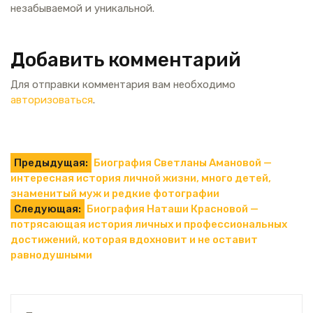
незабываемой и уникальной.
Добавить комментарий
Для отправки комментария вам необходимо
авторизоваться
.
Навигация
Предыдущая:
Биография Светланы Амановой —
интересная история личной жизни, много детей,
по
знаменитый муж и редкие фотографии
Следующая:
Биография Наташи Красновой —
записям
потрясающая история личных и профессиональных
достижений, которая вдохновит и не оставит
равнодушными