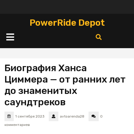
Перейти
к
содержимому
PowerRide Depot
Кнопка
Открыть
Биография Ханса
Циммера — от ранних лет
до знаменитых
саундтреков
1 сентября 2023
avtoarenda28
0
комментариев