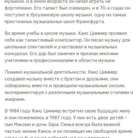
музыкой, и в юном возрасте он начал играть на
фортепиано. Его талант был очевиден, и в 70-х годах он
поступил в Урсулиновую школу музыки, одну из самых
престижных музыкальных школ Франкфурта.
Во время учебы в школе музыки, Ханс Циммер проявил
себя как талантливый композитор. Он писал музыку для
школьных спектаклей и участвовал в музыкальных
конкурсах. Его дар был замечен и признан многими
учителями и профессионалами в области музыки.
Помимо музыкальной деятельности, Ханс Циммер
создавал музыку вместе с братом и друзьями, они
собирались вместе и проводили музыкальные сессии,
экспериментируя с различными музыкальными стилями и
жанрами.
В 1984 году Ханс Циммер встретил свою будущую жену
и они поженились в 1987 году. У них есть двое детей –
сын Максим и дочь Зара. Семья всегда была важной
частью жизни Ханса, и он посвящал им свободное время,
когда не был занят работой над саундтреками.