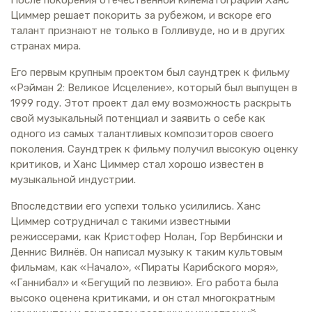
Циммер решает покорить за рубежом, и вскоре его
талант признают не только в Голливуде, но и в других
странах мира.
Его первым крупным проектом был саундтрек к фильму
«Рэйман 2: Великое Исцеление», который был выпущен в
1999 году. Этот проект дал ему возможность раскрыть
свой музыкальный потенциал и заявить о себе как
одного из самых талантливых композиторов своего
поколения. Саундтрек к фильму получил высокую оценку
критиков, и Ханс Циммер стал хорошо известен в
музыкальной индустрии.
Впоследствии его успехи только усилились. Ханс
Циммер сотрудничал с такими известными
режиссерами, как Кристофер Нолан, Гор Вербински и
Деннис Вилнёв. Он написал музыку к таким культовым
фильмам, как «Начало», «Пираты Карибского моря»,
«Ганнибал» и «Бегущий по лезвию». Его работа была
высоко оценена критиками, и он стал многократным