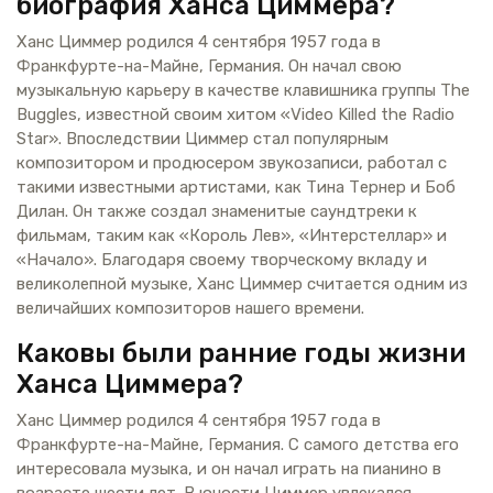
биография Ханса Циммера?
Ханс Циммер родился 4 сентября 1957 года в
Франкфурте-на-Майне, Германия. Он начал свою
музыкальную карьеру в качестве клавишника группы The
Buggles, известной своим хитом «Video Killed the Radio
Star». Впоследствии Циммер стал популярным
композитором и продюсером звукозаписи, работал с
такими известными артистами, как Тина Тернер и Боб
Дилан. Он также создал знаменитые саундтреки к
фильмам, таким как «Король Лев», «Интерстеллар» и
«Начало». Благодаря своему творческому вкладу и
великолепной музыке, Ханс Циммер считается одним из
величайших композиторов нашего времени.
Каковы были ранние годы жизни
Ханса Циммера?
Ханс Циммер родился 4 сентября 1957 года в
Франкфурте-на-Майне, Германия. С самого детства его
интересовала музыка, и он начал играть на пианино в
возрасте шести лет. В юности Циммер увлекался