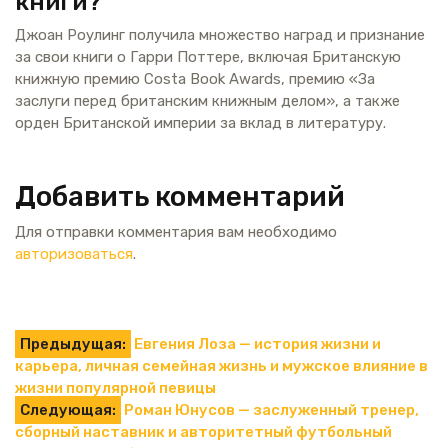
книги?
Джоан Роулинг получила множество наград и признание
за свои книги о Гарри Поттере, включая Британскую
книжную премию Costa Book Awards, премию «За
заслуги перед британским книжным делом», а также
орден Британской империи за вклад в литературу.
Добавить комментарий
Для отправки комментария вам необходимо
авторизоваться
.
Навигация
Предыдущая:
Евгения Лоза — история жизни и
карьера, личная семейная жизнь и мужское влияние в
по
жизни популярной певицы
Следующая:
Роман Юнусов — заслуженный тренер,
записям
сборный наставник и авторитетный футбольный