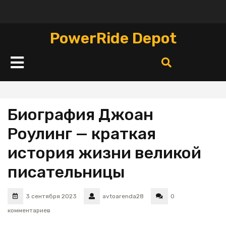
Перейти
к
содержимому
PowerRide Depot
Кнопка
Открыть
Биография Джоан
Роулинг — краткая
история жизни великой
писательницы
3 сентября 2023
avtoarenda28
0
комментариев