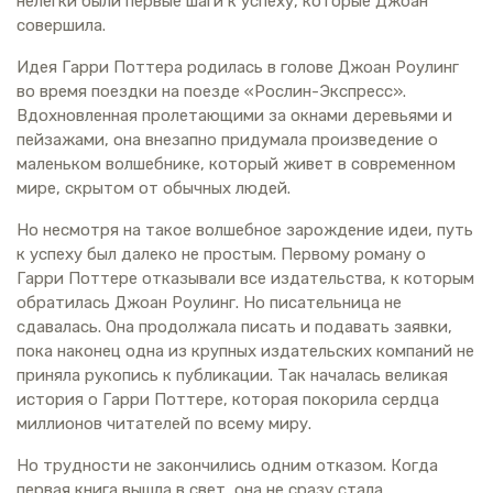
нелегки были первые шаги к успеху, которые Джоан
совершила.
Идея Гарри Поттера родилась в голове Джоан Роулинг
во время поездки на поезде «Рослин-Экспресс».
Вдохновленная пролетающими за окнами деревьями и
пейзажами, она внезапно придумала произведение о
маленьком волшебнике, который живет в современном
мире, скрытом от обычных людей.
Но несмотря на такое волшебное зарождение идеи, путь
к успеху был далеко не простым. Первому роману о
Гарри Поттере отказывали все издательства, к которым
обратилась Джоан Роулинг. Но писательница не
сдавалась. Она продолжала писать и подавать заявки,
пока наконец одна из крупных издательских компаний не
приняла рукопись к публикации. Так началась великая
история о Гарри Поттере, которая покорила сердца
миллионов читателей по всему миру.
Но трудности не закончились одним отказом. Когда
первая книга вышла в свет, она не сразу стала