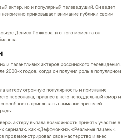
ый актер, но и популярный телеведущий. Он ведет
и неизменно приковывает внимание публики своим
рьере Дениса Рожкова, и с того момента он
бизнеса.
и
их и талантливых актеров российского телевидения.
ле 2000-х годов, когда он получил роль в популярном
ла актеру огромную популярность и признание
оего персонажа, привнес в него неподдельный юмор и
 способность привлекать внимание зрителей
грады.
вер», актеру выпала возможность принять участие в
ких сериалах, как «Деффчонки», «Реальные пацаны»,
ов продемонстрировал свое мастерство и внес