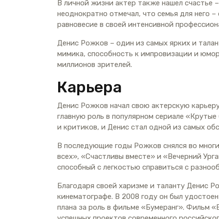
В личной жизни актер также нашел счастье –
неоднократно отмечал, что семья для него –
равновесие в своей интенсивной профессион
Денис Рожков – один из самых ярких и тала
мимика, способность к импровизации и юмор
миллионов зрителей.
Карьера
Денис Рожков начал свою актерскую карьеру 
главную роль в популярном сериале «Крутые 
и критиков, и Денис стал одной из самых о
В последующие годы Рожков снялся во многи
всех», «Счастливы вместе» и «Вечерний Урга
способный с легкостью справиться с разноо
Благодаря своей харизме и таланту Денис Р
кинематографе. В 2008 году он был удостое
плана за роль в фильме «Бумеранг». Фильм «
успешных проектов современного российског