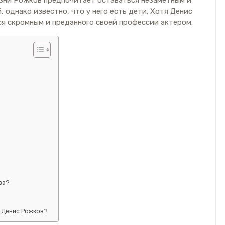
изни Рожков предпочитает оставаться незаметным и
 однако известно, что у него есть дети. Хотя Денис
ся скромным и преданного своей профессии актером.
ва?
я Денис Рожков?