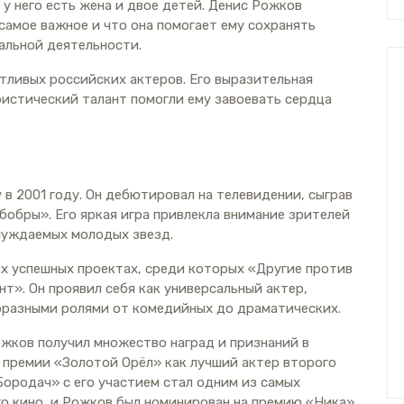
 у него есть жена и двое детей. Денис Рожков
 самое важное и что она помогает ему сохранять
альной деятельности.
нтливых российских актеров. Его выразительная
истический талант помогли ему завоевать сердца
в 2001 году. Он дебютировал на телевидении, сыграв
бобры». Его яркая игра привлекла внимание зрителей
бсуждаемых молодых звезд.
х успешных проектах, среди которых «Другие против
нт». Он проявил себя как универсальный актер,
бразными ролями от комедийных до драматических.
ожков получил множество наград и признаний в
н премии «Золотой Орёл» как лучший актер второго
Бородач» с его участием стал одним из самых
о кино, и Рожков был номинирован на премию «Ника»