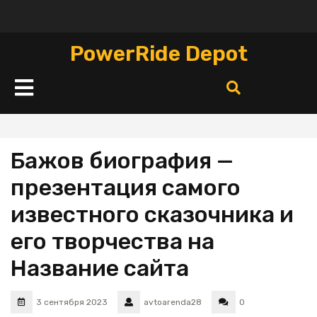
Перейти
к
содержимому
PowerRide Depot
Кнопка
Открыть
Бажов биография —
презентация самого
известного сказочника и
его творчества на
Название сайта
3 сентября 2023
avtoarenda28
0