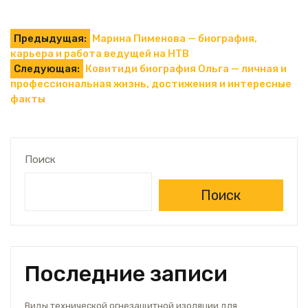
Навигация
Предыдущая:
Марина Пименова — биография,
карьера и работа ведущей на НТВ
по
Следующая:
Ковитиди биография Ольга — личная и
профессиональная жизнь, достижения и интересные
записям
факты
Поиск
Поиск
Последние записи
Виды технической огнезащитной изоляции для