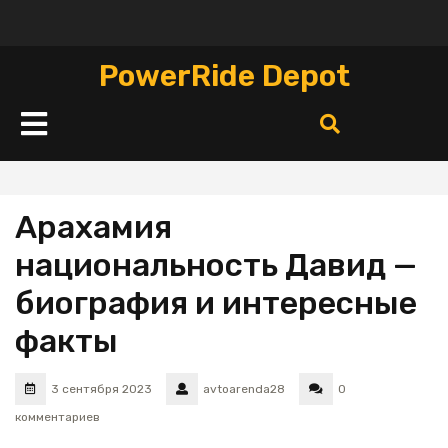
Перейти
к
содержимому
PowerRide Depot
Кнопка
Открыть
Арахамия
национальность Давид —
биография и интересные
факты
3 сентября 2023
avtoarenda28
0
комментариев