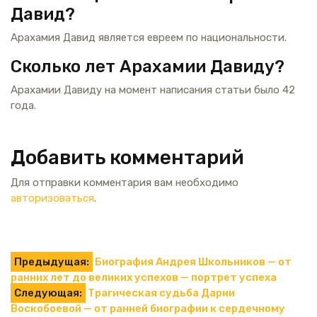
Давид?
Арахамия Давид является евреем по национальности.
Сколько лет Арахамии Давиду?
Арахамии Давиду на момент написания статьи было 42
года.
Добавить комментарий
Для отправки комментария вам необходимо
авторизоваться
.
Навигация
Предыдущая:
Биография Андрея Школьников — от
ранних лет до великих успехов — портрет успеха
по
Следующая:
Трагическая судьба Дарии
Воскобоевой — от ранней биографии к сердечному