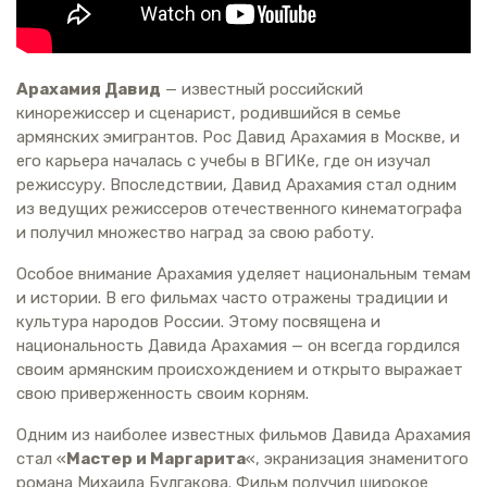
Арахамия Давид
— известный российский
кинорежиссер и сценарист, родившийся в семье
армянских эмигрантов. Рос Давид Арахамия в Москве, и
его карьера началась с учебы в ВГИКе, где он изучал
режиссуру. Впоследствии, Давид Арахамия стал одним
из ведущих режиссеров отечественного кинематографа
и получил множество наград за свою работу.
Особое внимание Арахамия уделяет национальным темам
и истории. В его фильмах часто отражены традиции и
культура народов России. Этому посвящена и
национальность Давида Арахамия — он всегда гордился
своим армянским происхождением и открыто выражает
свою приверженность своим корням.
Одним из наиболее известных фильмов Давида Арахамия
стал «
Мастер и Маргарита
«, экранизация знаменитого
романа Михаила Булгакова. Фильм получил широкое