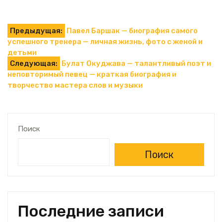
Навигация
Предыдущая:
Павел Баршак — биография самого
успешного тренера — личная жизнь, фото с женой и
по
детьми
Следующая:
Булат Окуджава — талантливый поэт и
записям
неповторимый певец — краткая биография и
творчество мастера слов и музыки
Поиск
Поиск
Последние записи