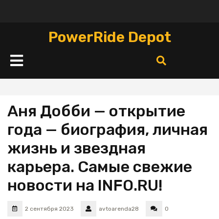
Перейти
к
содержимому
PowerRide Depot
Кнопка
Открыть
Аня Добби — открытие
года — биография, личная
жизнь и звездная
карьера. Самые свежие
новости на INFO.RU!
2 сентября 2023
avtoarenda28
0