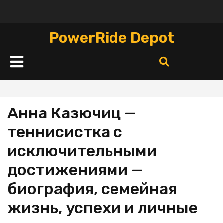
Перейти
к
содержимому
PowerRide Depot
Кнопка
Открыть
Анна Казючиц —
теннисистка с
исключительными
достижениями —
биография, семейная
жизнь, успехи и личные