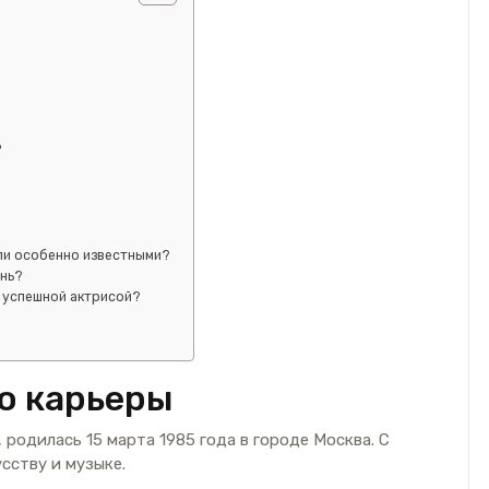
ь
али особенно известными?
знь?
ь успешной актрисой?
ло карьеры
 родилась 15 марта 1985 года в городе Москва. С
сству и музыке.