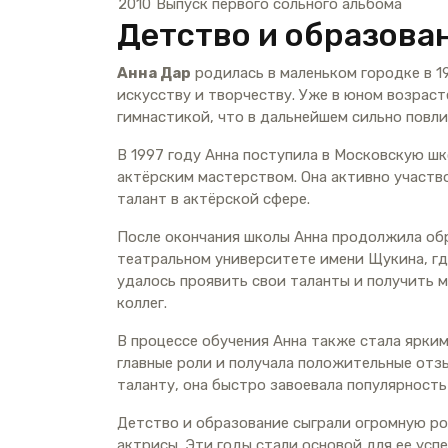
2010
Выпуск первого сольного альбома
Детство и образова
Анна Дар
родилась в маленьком городке в 19
искусству и творчеству. Уже в юном возрас
гимнастикой, что в дальнейшем сильно повли
В 1997 году Анна поступила в Московскую шк
актёрским мастерством. Она активно участво
талант в актёрской сфере.
После окончания школы Анна продолжила об
театральном университете имени Щукина, гд
удалось проявить свои таланты и получить 
коллег.
В процессе обучения Анна также стала ярким
главные роли и получала положительные отзы
таланту, она быстро завоевала популярность
Детство и образование сыграли огромную ро
актрисы. Эти годы стали основой для ее усп