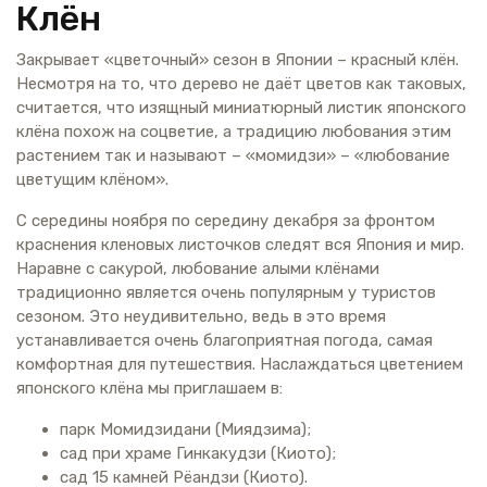
Клён
Закрывает «цветочный» сезон в Японии – красный клён.
Несмотря на то, что дерево не даёт цветов как таковых,
считается, что изящный миниатюрный листик японского
клёна похож на соцветие, а традицию любования этим
растением так и называют – «момидзи» – «любование
цветущим клёном».
С середины ноября по середину декабря за фронтом
краснения кленовых листочков следят вся Япония и мир.
Наравне с сакурой, любование алыми клёнами
традиционно является очень популярным у туристов
сезоном. Это неудивительно, ведь в это время
устанавливается очень благоприятная погода, самая
комфортная для путешествия. Наслаждаться цветением
японского клёна мы приглашаем в:
парк Момидзидани (Миядзима);
сад при храме Гинкакудзи (Киото);
сад 15 камней Рёандзи (Киото).