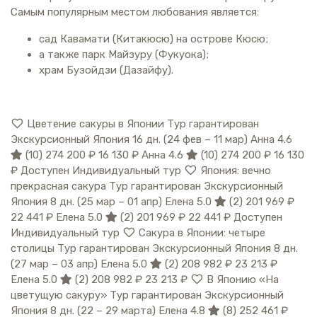
Самым популярным местом любования является:
сад Кавамати (Китакюсю) на острове Кюсю;
а также парк Майзуру (Фукуока);
храм Бузойдзи (Дазайфу).
Цветение сакуры в Японии Тур гарантирован
Экскурсионный Япония
16 дн.
(24 фев – 11 мар)
Анна 4.6
(10)
274 200 ₽
16 130 ₽
Анна 4.6
(10)
274 200 ₽
16 130
₽
Доступен Индивидуальный тур
Япония: вечно
прекрасная сакура Тур гарантирован Экскурсионный
Япония
8 дн.
(25 мар – 01 апр)
Елена 5.0
(2)
201 969 ₽
22 441 ₽
Елена 5.0
(2)
201 969 ₽
22 441 ₽
Доступен
Индивидуальный тур
Сакура в Японии: четыре
столицы Тур гарантирован Экскурсионный Япония
8 дн.
(27 мар – 03 апр)
Елена 5.0
(2)
208 982 ₽
23 213 ₽
Елена 5.0
(2)
208 982 ₽
23 213 ₽
В Японию «На
цветущую сакуру» Тур гарантирован Экскурсионный
Япония
8 дн.
(22 – 29 марта)
Елена 4.8
(8)
252 461 ₽