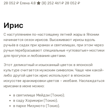
28 052 ₽
Елена 4.8
(8)
252 461 ₽
28 052 ₽
Ирис
С наступлением по-настоящему летней жары в Японии
начинается сезон ирисов. Высаживают ирисы вдоль
ручьёв в садах при храмах и святилищах, при этом через
ручьи перебрасывают специальные «угловатые» мостики
для прогулок и любования цветами.
Этот деликатный и изысканный цветок в японской
культуре считается мужским символом. Чаще чем какой-
либо другой цветок ирис используют в японском
искусстве аранжировки цветов – икебане. Наслаждаться
ирисами в июне можно:
в святилище Мейдзи (Токио);
в саду Хорикири (Токио);
в парке Мизумото (Токио).