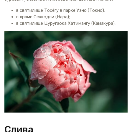
в святилище Тосёгу в парке Уэно (Токио);
в храме Секкодзи (Нара);
в святилище Цуругаока Хатимангу (Камакура).
Слива