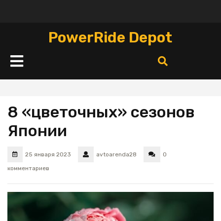
Перейти
к
содержимому
PowerRide Depot
Кнопка
Открыть
8 «цветочных» сезонов
Японии
25 января 2023
avtoarenda28
0
комментариев