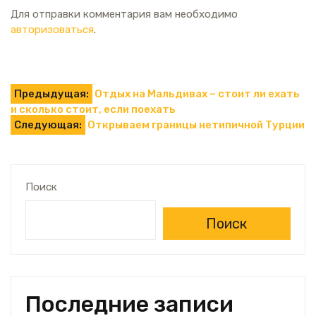
Для отправки комментария вам необходимо
авторизоваться
.
Навигация
Предыдущая:
Отдых на Мальдивах – стоит ли ехать
и сколько стоит, если поехать
по
Следующая:
Открываем границы нетипичной Турции
записям
Поиск
Поиск
Последние записи