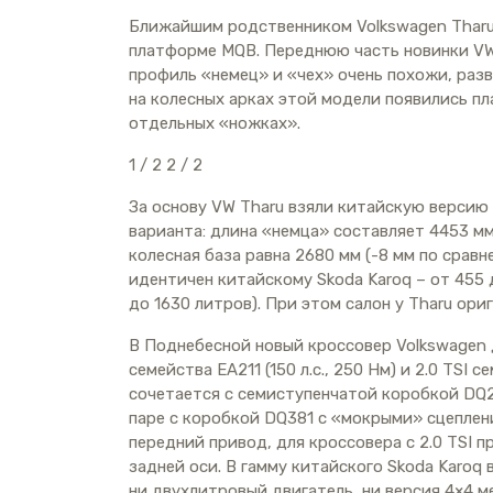
Ближайшим родственником Volkswagen Tharu 
платформе MQB. Переднюю часть новинки VW
профиль «немец» и «чех» очень похожи, разв
на колесных арках этой модели появились пл
отдельных «ножках».
1
/ 2
2
/ 2
За основу VW Tharu взяли китайскую версию 
варианта: длина «немца» составляет 4453 мм,
колесная база равна 2680 мм (-8 мм по срав
идентичен китайскому Skoda Karoq – от 455 
до 1630 литров). При этом салон у Tharu ори
В Поднебесной новый кроссовер Volkswagen д
семейства EA211 (150 л.с., 250 Нм) и 2.0 TSI 
сочетается с семиступенчатой коробкой DQ2
паре с коробкой DQ381 с «мокрыми» сцеплен
передний привод, для кроссовера с 2.0 TSI
задней оси. В гамму китайского Skoda Karoq вхо
ни двухлитровый двигатель, ни версия 4×4 м