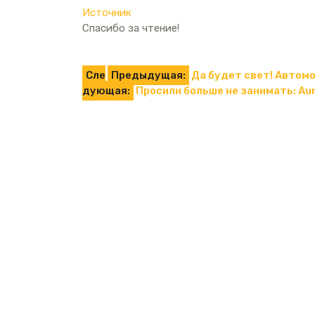
Источник
Спасибо за чтение!
Навигация
Сле
Предыдущая:
Да будет свет! Автомо
дующая:
Просили больше не занимать: Au
по
записям