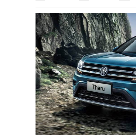
р
a
l
а
m
a
в
s
и
s
т
n
ь
i
k
i