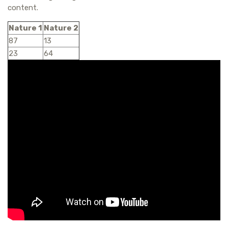
content.
Nature 1
Nature 2
87
13
23
64