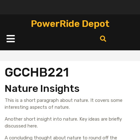
Перейти
к
содержимому
PowerRide Depot
Кнопка
Открыть
GCCHB221
Nature Insights
This is a short paragraph about nature. It covers some
interesting aspects of nature.
Another short insight into nature. Key ideas are briefly
discussed here.
A concluding thought about nature to round off the